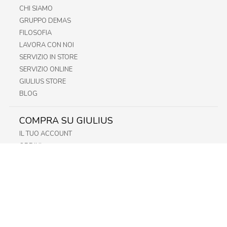
CHI SIAMO
GRUPPO DEMAS
FILOSOFIA
LAVORA CON NOI
SERVIZIO IN STORE
SERVIZIO ONLINE
GIULIUS STORE
BLOG
COMPRA SU GIULIUS
IL TUO ACCOUNT
ORDINI
METODI DI PAGAMENTO
SPEDIZIONI
RECESSO E RESO
INFORMATIVA PRIVACY
PRIVACY - MODULISTICA
PRIVACY POLICY