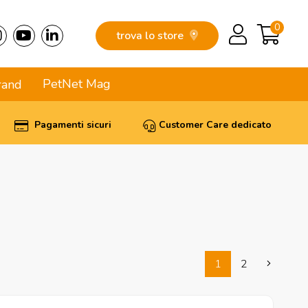
0
trova lo store
PetNet Mag
rand
Pagamenti sicuri
Customer Care dedicato
1
2