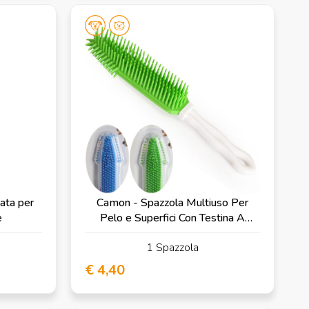
ata per
Camon - Spazzola Multiuso Per
e
Pelo e Superfici Con Testina A
Punta
1 Spazzola
€ 4,40