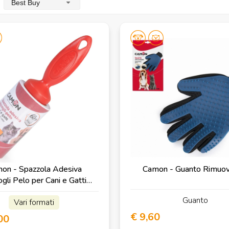
Best Buy
on - Spazzola Adesiva
Camon - Guanto Rimuov
gli Pelo per Cani e Gatti
Maxi Formato
Guanto
Vari formati
€ 9,60
00