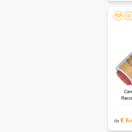
Cam
Racco
Maxi
€ 6,
da