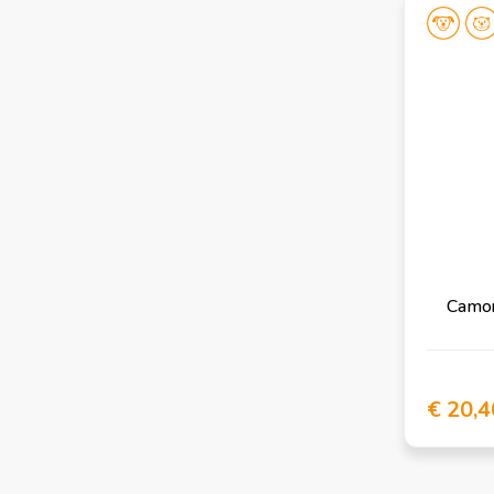
Camon
€ 20,4