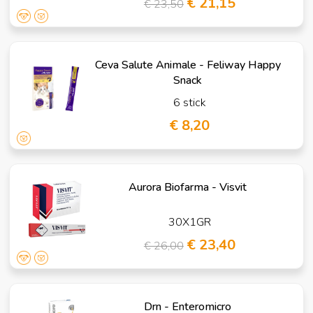
€ 21,15
€ 23,50
Ceva Salute Animale - Feliway Happy
Snack
6 stick
€ 8,20
Aurora Biofarma - Visvit
30X1GR
€ 23,40
€ 26,00
Drn - Enteromicro