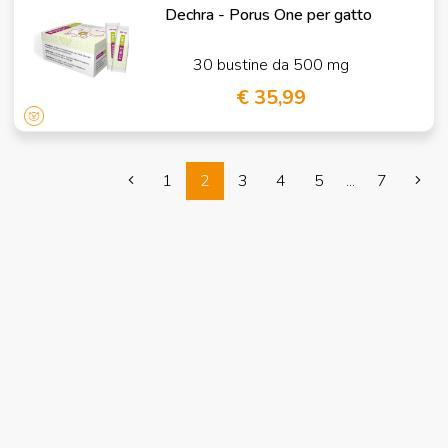
Dechra - Porus One per gatto
30 bustine da 500 mg
€ 35,99
1
2
3
4
5
...
7