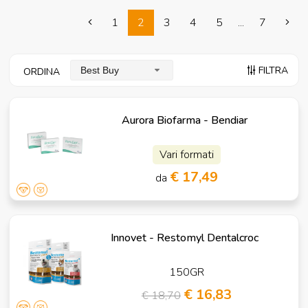
1
2
3
4
5
...
7
FILTRA
Best Buy
ORDINA
Aurora Biofarma - Bendiar
Vari formati
€ 17,49
da
Innovet - Restomyl Dentalcroc
150GR
€ 16,83
€ 18,70