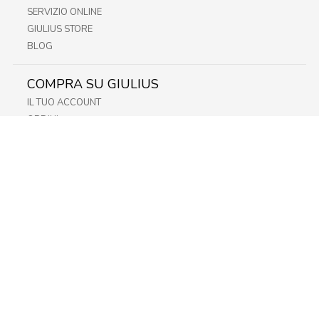
SERVIZIO ONLINE
GIULIUS STORE
BLOG
COMPRA SU GIULIUS
IL TUO ACCOUNT
ORDINI
METODI DI PAGAMENTO
SPEDIZIONI
RECESSO E RESO
INFORMATIVA PRIVACY
PRIVACY - MODULISTICA
PRIVACY POLICY
COOKIE POLICY
FIDELITY CARD
STORE
FRIULI