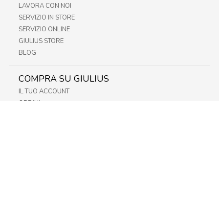
LAVORA CON NOI
SERVIZIO IN STORE
SERVIZIO ONLINE
GIULIUS STORE
BLOG
COMPRA SU GIULIUS
IL TUO ACCOUNT
ORDINI
METODI DI PAGAMENTO
SPEDIZIONI
RECESSO E RESO
INFORMATIVA PRIVACY
PRIVACY - MODULISTICA
PRIVACY POLICY
COOKIE POLICY
FIDELITY CARD