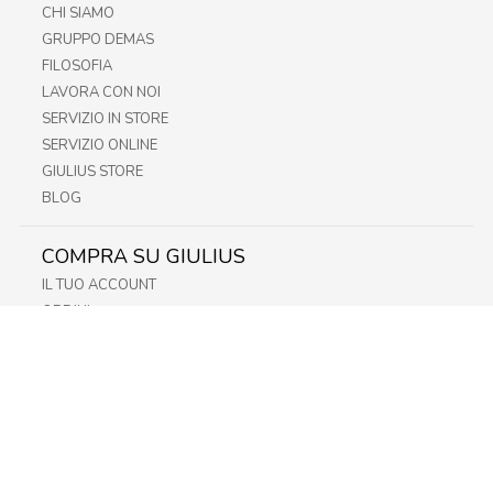
CHI SIAMO
GRUPPO DEMAS
FILOSOFIA
LAVORA CON NOI
SERVIZIO IN STORE
SERVIZIO ONLINE
GIULIUS STORE
BLOG
COMPRA SU GIULIUS
IL TUO ACCOUNT
ORDINI
METODI DI PAGAMENTO
SPEDIZIONI
RECESSO E RESO
INFORMATIVA PRIVACY
PRIVACY - MODULISTICA
PRIVACY POLICY