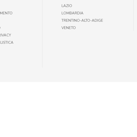
LAZIO
AMENTO
LOMBARDIA
TRENTINO-ALTO-ADIGE
O
VENETO
RIVACY
LISTICA
35301002 |
INFOGIULIUSPETSHOP@DEMAS.IT