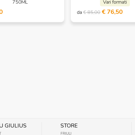
750ML
Vari formati
0
€ 76,50
da
€ 85,00
U GIULIUS
STORE
T
FRIULI