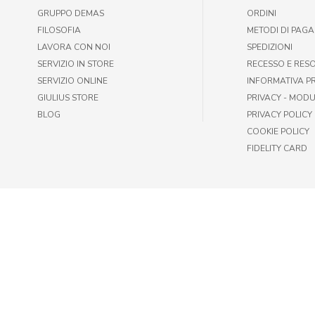
GRUPPO DEMAS
ORDINI
FILOSOFIA
METODI DI PAG
LAVORA CON NOI
SPEDIZIONI
SERVIZIO IN STORE
RECESSO E RES
SERVIZIO ONLINE
INFORMATIVA P
GIULIUS STORE
PRIVACY - MODU
BLOG
PRIVACY POLICY
COOKIE POLICY
FIDELITY CARD
© GIULIUS PET SHOP | FAX +39 06-417905243 | P.IVA IT009