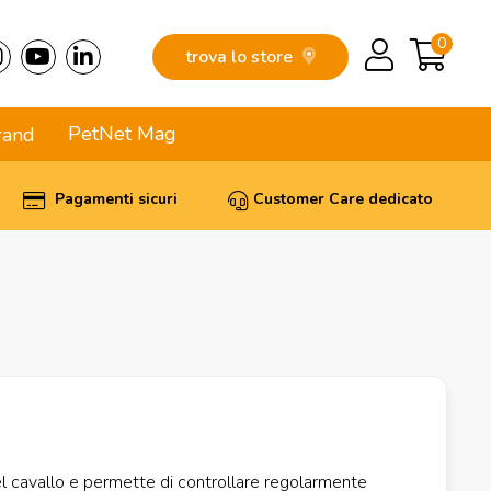
0
trova lo store
PetNet Mag
rand
Pagamenti sicuri
Customer Care dedicato
el cavallo e permette di controllare regolarmente