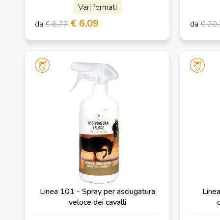
Vari formati
€ 6,09
da
€ 6,77
da
€ 20
Linea 101 - Spray per asciugatura
Linea
veloce dei cavalli
d