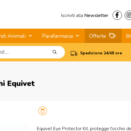
Iscriviti alla
Newsletter
ndi Animali
Parafarmacia
Offerte
B
Spedizione 24/48 ore
hi Equivet
Equivet Eye Protector Kit, protegge l'occhio d