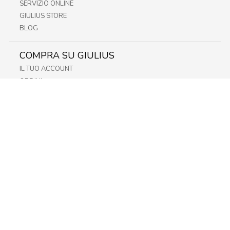
SERVIZIO ONLINE
GIULIUS STORE
BLOG
COMPRA SU GIULIUS
IL TUO ACCOUNT
ORDINI
METODI DI PAGAMENTO
SPEDIZIONI
RECESSO E RESO
INFORMATIVA PRIVACY
PRIVACY - MODULISTICA
PRIVACY POLICY
COOKIE POLICY
FIDELITY CARD
STORE
FRIULI