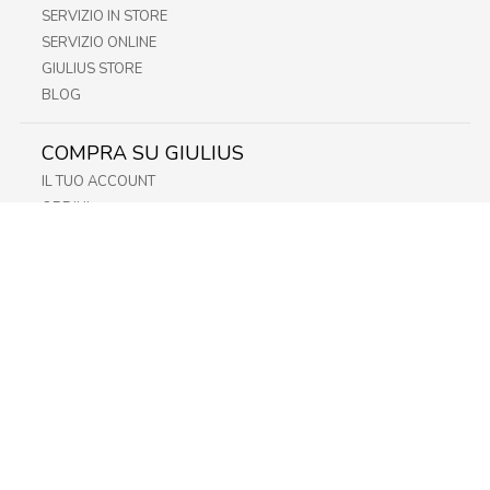
SERVIZIO IN STORE
SERVIZIO ONLINE
GIULIUS STORE
BLOG
COMPRA SU GIULIUS
IL TUO ACCOUNT
ORDINI
METODI DI PAGAMENTO
SPEDIZIONI
RECESSO E RESO
INFORMATIVA PRIVACY
PRIVACY - MODULISTICA
PRIVACY POLICY
COOKIE POLICY
FIDELITY CARD
STORE