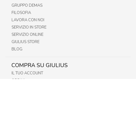
GRUPPO DEMAS
FILOSOFIA
LAVORA CON NOI
SERVIZIO IN STORE
SERVIZIO ONLINE
GIULIUS STORE
BLOG
COMPRA SU GIULIUS
IL TUO ACCOUNT
ORDINI
METODI DI PAGAMENTO
SPEDIZIONI
RECESSO E RESO
INFORMATIVA PRIVACY
PRIVACY - MODULISTICA
PRIVACY POLICY
COOKIE POLICY