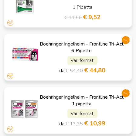
1 Pipetta
€ 9,52
€ 11,56
promo
Boehringer Ingelheim - Frontline Tri-Act
6 Pipette
Vari formati
€ 44,80
da
€ 54,40
promo
Boehringer Ingelheim - Frontline Tri-Act
1 pipetta
Vari formati
€ 10,99
da
€ 13,35