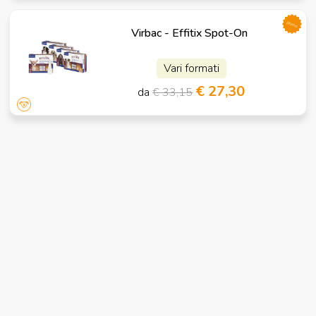
promo
Virbac - Effitix Spot-On
Vari formati
€ 27,30
da
€ 33,15