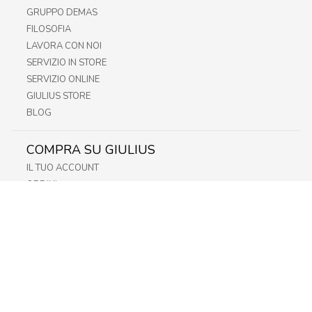
GRUPPO DEMAS
FILOSOFIA
LAVORA CON NOI
SERVIZIO IN STORE
SERVIZIO ONLINE
GIULIUS STORE
BLOG
COMPRA SU GIULIUS
IL TUO ACCOUNT
ORDINI
METODI DI PAGAMENTO
SPEDIZIONI
RECESSO E RESO
INFORMATIVA PRIVACY
PRIVACY - MODULISTICA
PRIVACY POLICY
COOKIE POLICY