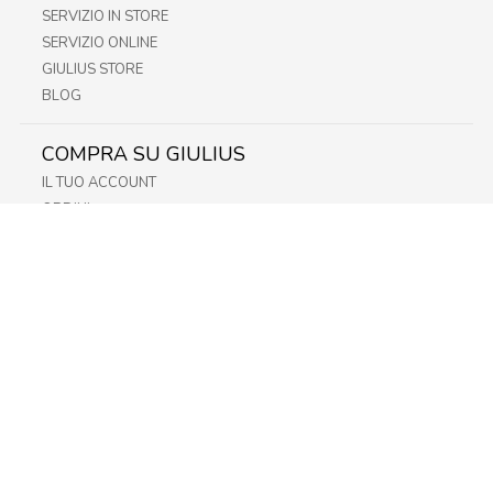
SERVIZIO IN STORE
SERVIZIO ONLINE
GIULIUS STORE
BLOG
COMPRA SU GIULIUS
IL TUO ACCOUNT
ORDINI
METODI DI PAGAMENTO
SPEDIZIONI
RECESSO E RESO
INFORMATIVA PRIVACY
PRIVACY - MODULISTICA
PRIVACY POLICY
COOKIE POLICY
FIDELITY CARD
STORE