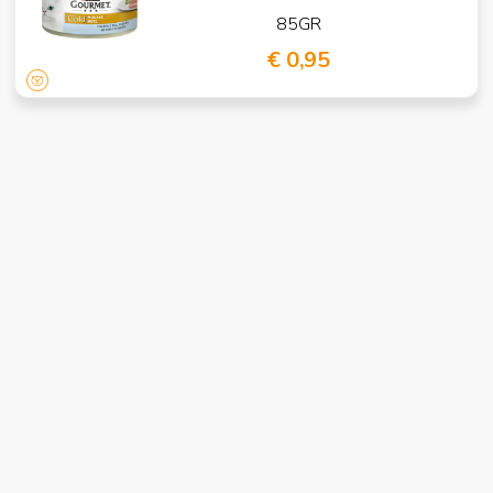
85GR
€ 0,95