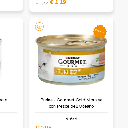
€ 1,19
€ 1,32
promo
no e
Purina - Gourmet Gold Mousse
con Pesce dell'Oceano
85GR
€ 0,95