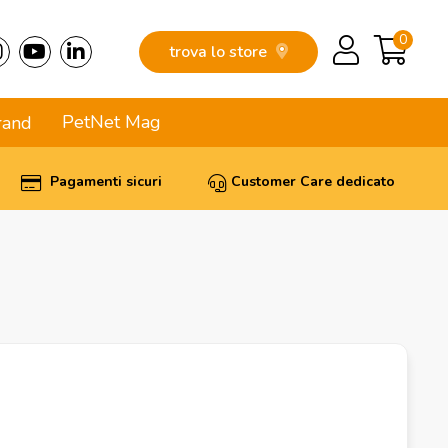
0
trova lo store
PetNet Mag
rand
Pagamenti sicuri
Customer Care dedicato