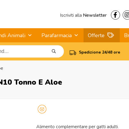
Iscriviti alla
Newsletter
ndi Animali
Parafarmacia
Offerte
B
Spedizione 24/48 ore
oe
 N10 Tonno E Aloe
Alimento complementare per gatti adulti.