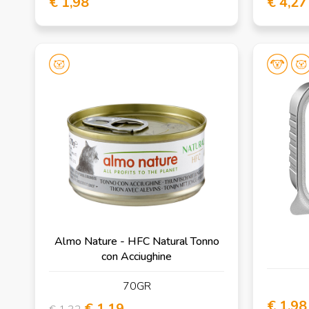
€ 1,98
€ 4,27
Almo Nature - HFC Natural Tonno
con Acciughine
70GR
€ 1,98
€ 1,19