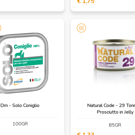
€ 1,75
Drn - Solo Coniglio
Natural Code - 29 Ton
Prosciutto in Jelly
100GR
85GR
€ 1,33