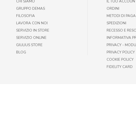
CHI SIAMO
IL TUO ACCOUN
GRUPPO DEMAS
ORDINI
FILOSOFIA
METODI DI PAG
LAVORA CON NOI
SPEDIZIONI
SERVIZIO IN STORE
RECESSO E RES
SERVIZIO ONLINE
INFORMATIVA P
GIULIUS STORE
PRIVACY - MODU
BLOG
PRIVACY POLICY
COOKIE POLICY
FIDELITY CARD
© GIULIUS PET SHOP | FAX +39 06-417905243 | P.IVA IT009