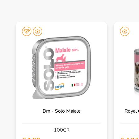
Drn - Solo Maiale
Royal 
100GR