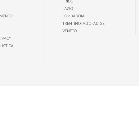
T
FRIULI
LAZIO
AMENTO
LOMBARDIA
TRENTINO-ALTO-ADIGE
O
VENETO
RIVACY
LISTICA
35301002 |
INFOGIULIUSPETSHOP@DEMAS.IT