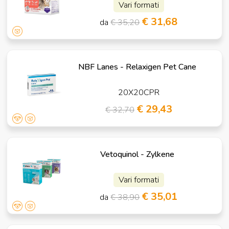
Vari formati
€ 31,68
da
€ 35,20
NBF Lanes - Relaxigen Pet Cane
20X20CPR
€ 29,43
€ 32,70
Vetoquinol - Zylkene
Vari formati
€ 35,01
da
€ 38,90