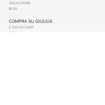
GIULIUS STORE
BLOG
COMPRA SU GIULIUS
IL TUO ACCOUNT
ORDINI
METODI DI PAGAMENTO
SPEDIZIONI
RECESSO E RESO
INFORMATIVA PRIVACY
PRIVACY - MODULISTICA
PRIVACY POLICY
COOKIE POLICY
FIDELITY CARD
STORE
FRIULI
LAZIO