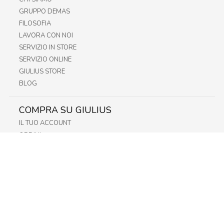
GRUPPO DEMAS
FILOSOFIA
LAVORA CON NOI
SERVIZIO IN STORE
SERVIZIO ONLINE
GIULIUS STORE
BLOG
COMPRA SU GIULIUS
IL TUO ACCOUNT
ORDINI
METODI DI PAGAMENTO
SPEDIZIONI
RECESSO E RESO
INFORMATIVA PRIVACY
PRIVACY - MODULISTICA
PRIVACY POLICY
COOKIE POLICY