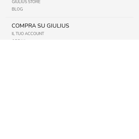
GIULIUS STORE
BLOG
COMPRA SU GIULIUS
IL TUO ACCOUNT
ORDINI
METODI DI PAGAMENTO
SPEDIZIONI
RECESSO E RESO
INFORMATIVA PRIVACY
PRIVACY - MODULISTICA
PRIVACY POLICY
COOKIE POLICY
FIDELITY CARD
STORE
FRIULI
LAZIO