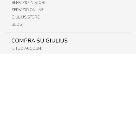
SERVIZIO IN STORE
SERVIZIO ONLINE
GIULIUS STORE
BLOG
COMPRA SU GIULIUS
IL TUO ACCOUNT
ORDINI
METODI DI PAGAMENTO
SPEDIZIONI
RECESSO E RESO
INFORMATIVA PRIVACY
PRIVACY - MODULISTICA
PRIVACY POLICY
COOKIE POLICY
FIDELITY CARD
STORE