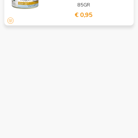
85GR
€ 0,95