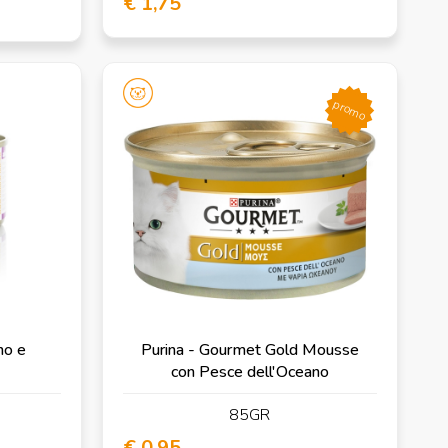
€ 1,75
promo
no e
Purina - Gourmet Gold Mousse
con Pesce dell'Oceano
85GR
€ 0,95