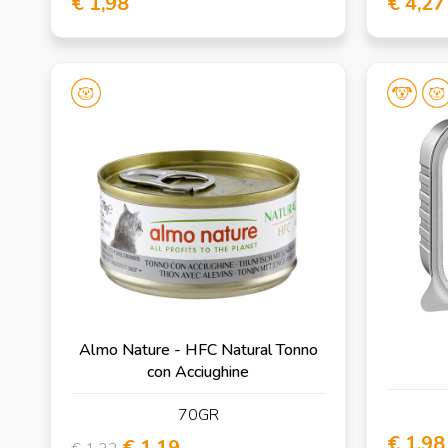
€ 1,98
€ 4,27
Almo Nature - HFC Natural Tonno
con Acciughine
70GR
€ 1,98
€ 1,19