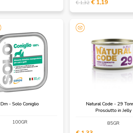
€ 1,19
€ 1,32
Drn - Solo Coniglio
Natural Code - 29 Ton
Prosciutto in Jelly
100GR
85GR
€ 1,33