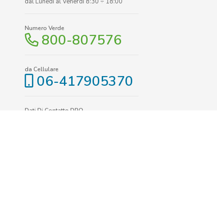
dal Lunedì al Venerdì 8:30 ÷ 18:00
Numero Verde
800-807576
da Cellulare
06-417905370
Dati Di Contatto DPO