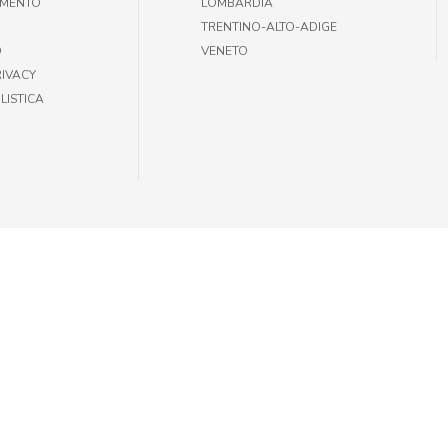
AMENTO
LOMBARDIA
TRENTINO-ALTO-ADIGE
O
VENETO
RIVACY
LISTICA
35301002 |
INFOGIULIUSPETSHOP@DEMAS.IT