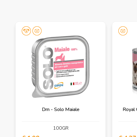
Drn - Solo Maiale
Royal 
100GR