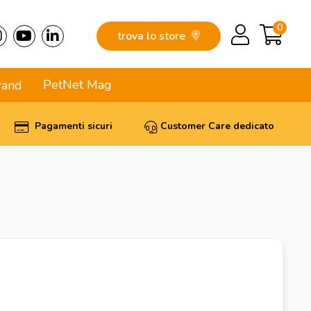
0
trova lo store
PetNet Mag
rand
Pagamenti sicuri
Customer Care dedicato