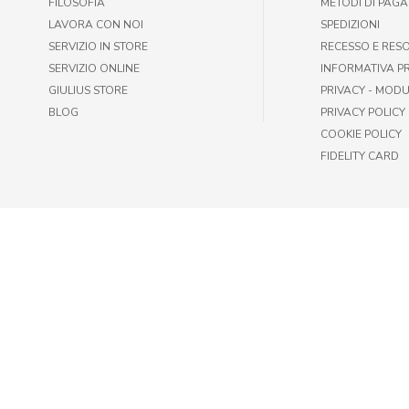
FILOSOFIA
METODI DI PAG
LAVORA CON NOI
SPEDIZIONI
SERVIZIO IN STORE
RECESSO E RES
SERVIZIO ONLINE
INFORMATIVA P
GIULIUS STORE
PRIVACY - MODU
BLOG
PRIVACY POLICY
COOKIE POLICY
FIDELITY CARD
© GIULIUS PET SHOP | FAX +39 06-417905243 | P.IVA IT009