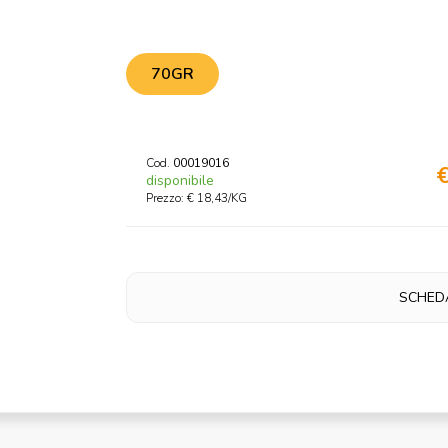
70GR
Cod.
00019016
€
disponibile
Prezzo: € 18,43/KG
SCHED