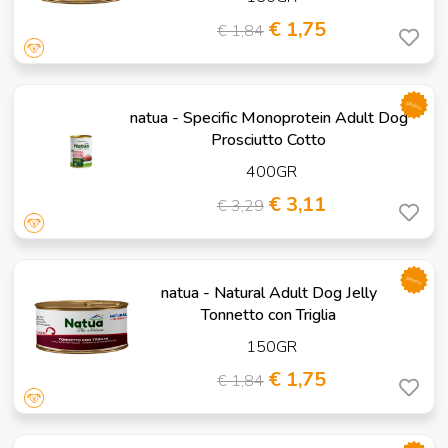
€ 1,75
€ 1,84
promo
natua - Specific Monoprotein Adult Dog
Prosciutto Cotto
400GR
€ 3,11
€ 3,29
promo
natua - Natural Adult Dog Jelly
Tonnetto con Triglia
150GR
€ 1,75
€ 1,84