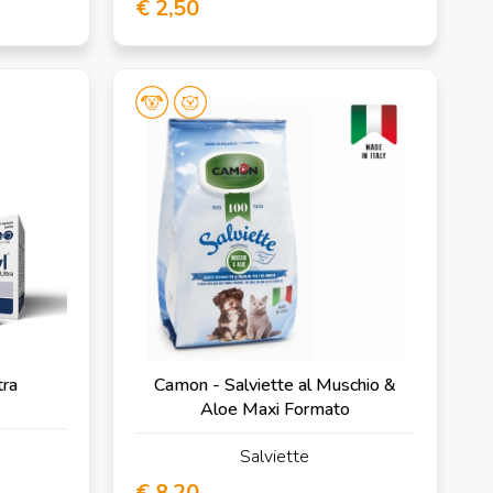
€ 2,50
tra
Camon - Salviette al Muschio &
Aloe Maxi Formato
Salviette
€ 8,20