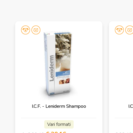
I.C.F. - Leniderm Shampoo
I.
Vari formati