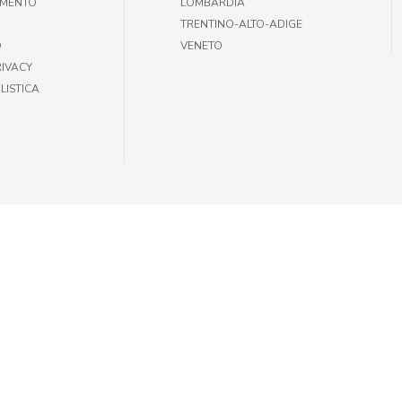
AMENTO
LOMBARDIA
TRENTINO-ALTO-ADIGE
O
VENETO
RIVACY
LISTICA
35301002 |
INFOGIULIUSPETSHOP@DEMAS.IT