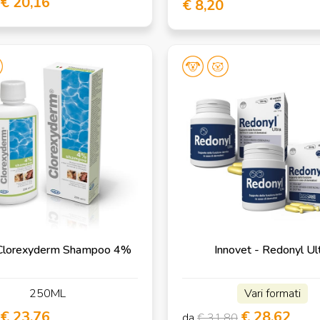
€ 20,16
€ 8,20
 - Clorexyderm Shampoo 4%
Innovet - Redonyl Ul
250ML
Vari formati
€ 23,76
€ 28,62
da
€ 31,80