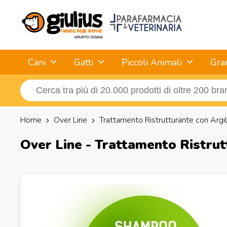
Cani
Gatti
Piccoli Animali
Gra
Home
Over Line
Trattamento Ristrutturante con Argi
Over Line - Trattamento Ristrut