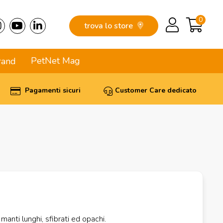
0
trova lo store
PetNet Mag
rand
Pagamenti sicuri
Customer Care dedicato
manti lunghi, sfibrati ed opachi.