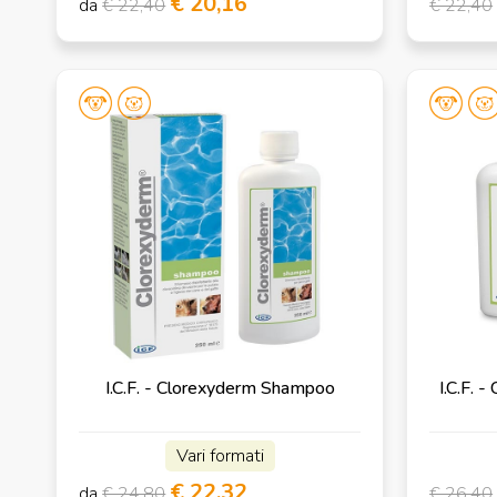
€ 20,16
da
€ 22,40
€ 22,40
I.C.F. - Clorexyderm Shampoo
I.C.F.
Vari formati
€ 22,32
da
€ 24,80
€ 26,40