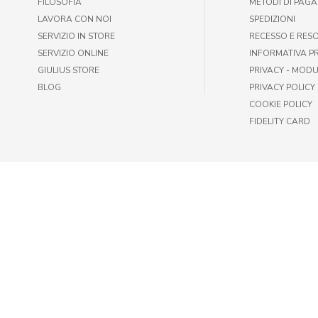
FILOSOFIA
METODI DI PAG
LAVORA CON NOI
SPEDIZIONI
SERVIZIO IN STORE
RECESSO E RES
SERVIZIO ONLINE
INFORMATIVA P
GIULIUS STORE
PRIVACY - MODU
BLOG
PRIVACY POLICY
COOKIE POLICY
FIDELITY CARD
© GIULIUS PET SHOP | FAX +39 06-417905243 | P.IVA IT009