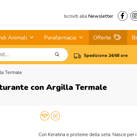
Iscriviti alla
Newsletter
ndi Animali
Parafarmacia
Offerte
B
Spedizione 24/48 ore
lla Termale
turante con Argilla Termale
Con Keratina e proteine della seta. Nasce per i 