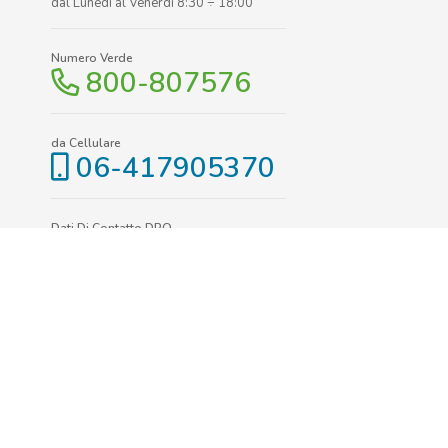
dal Lunedì al Venerdì 8:30 ÷ 18:00
Numero Verde
800-807576
da Cellulare
06-417905370
Dati Di Contatto DPO