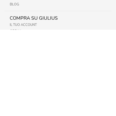
BLOG
COMPRA SU GIULIUS
IL TUO ACCOUNT
ORDINI
METODI DI PAGAMENTO
SPEDIZIONI
RECESSO E RESO
INFORMATIVA PRIVACY
PRIVACY - MODULISTICA
PRIVACY POLICY
COOKIE POLICY
FIDELITY CARD
STORE
FRIULI
LAZIO
LOMBARDIA