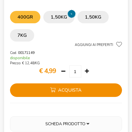
%
400GR
1,50KG
1,50KG
7KG
AGGIUNGI AI PREFERITI
Cod.
00171149
disponibile
Prezzo: € 12,48/KG
€ 4,99
ACQUISTA
SCHEDA PRODOTTO