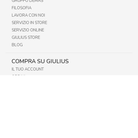
GRUPPO DEMAS
FILOSOFIA
LAVORA CON NOI
SERVIZIO IN STORE
SERVIZIO ONLINE
GIULIUS STORE
BLOG
COMPRA SU GIULIUS
IL TUO ACCOUNT
ORDINI
METODI DI PAGAMENTO
SPEDIZIONI
RECESSO E RESO
INFORMATIVA PRIVACY
PRIVACY - MODULISTICA
PRIVACY POLICY
COOKIE POLICY
FIDELITY CARD