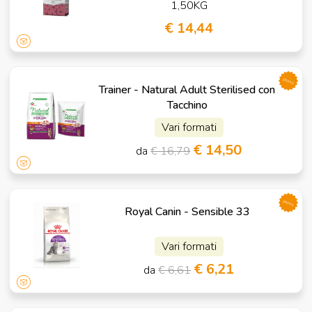
1,50KG
€ 14,44
promo
Trainer - Natural Adult Sterilised con
Tacchino
Vari formati
€ 14,50
da
€ 16,79
promo
Royal Canin - Sensible 33
Vari formati
€ 6,21
da
€ 6,61