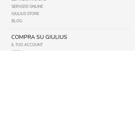
SERVIZIO ONLINE
GIULIUS STORE
BLOG
COMPRA SU GIULIUS
IL TUO ACCOUNT
ORDINI
METODI DI PAGAMENTO
SPEDIZIONI
RECESSO E RESO
INFORMATIVA PRIVACY
PRIVACY - MODULISTICA
PRIVACY POLICY
COOKIE POLICY
FIDELITY CARD
STORE
FRIULI