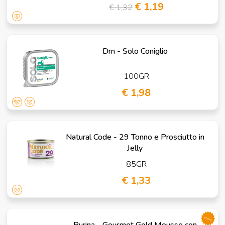
€ 1,19
€ 1,32
Drn - Solo Coniglio
100GR
€ 1,98
Natural Code - 29 Tonno e Prosciutto in
Jelly
85GR
€ 1,33
promo
Purina - Gourmet Gold Mousse con