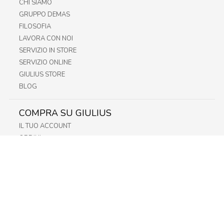
CHI SIAMO
GRUPPO DEMAS
FILOSOFIA
LAVORA CON NOI
SERVIZIO IN STORE
SERVIZIO ONLINE
GIULIUS STORE
BLOG
COMPRA SU GIULIUS
IL TUO ACCOUNT
ORDINI
METODI DI PAGAMENTO
SPEDIZIONI
RECESSO E RESO
INFORMATIVA PRIVACY
PRIVACY - MODULISTICA
PRIVACY POLICY
COOKIE POLICY