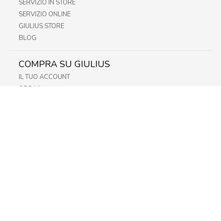
SERVIZIO IN STORE
SERVIZIO ONLINE
GIULIUS STORE
BLOG
COMPRA SU GIULIUS
IL TUO ACCOUNT
ORDINI
METODI DI PAGAMENTO
SPEDIZIONI
RECESSO E RESO
INFORMATIVA PRIVACY
PRIVACY - MODULISTICA
PRIVACY POLICY
COOKIE POLICY
FIDELITY CARD
STORE