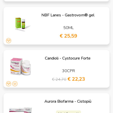
NBF Lanes - Gastrovom® gel
50ML
€ 25,59
Candioli - Cystocure Forte
30CPR
€ 22,23
€ 24,70
Aurora Biofarma - Cistopiù