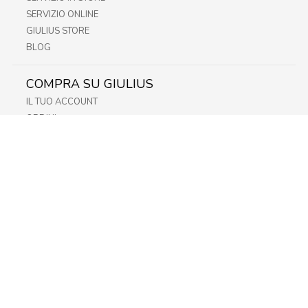
SERVIZIO ONLINE
GIULIUS STORE
BLOG
COMPRA SU GIULIUS
IL TUO ACCOUNT
ORDINI
METODI DI PAGAMENTO
SPEDIZIONI
RECESSO E RESO
INFORMATIVA PRIVACY
PRIVACY - MODULISTICA
PRIVACY POLICY
COOKIE POLICY
FIDELITY CARD
STORE
FRIULI