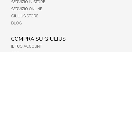
SERVIZIO IN STORE
SERVIZIO ONLINE
GIULIUS STORE
BLOG
COMPRA SU GIULIUS
IL TUO ACCOUNT
ORDINI
METODI DI PAGAMENTO
SPEDIZIONI
RECESSO E RESO
INFORMATIVA PRIVACY
PRIVACY - MODULISTICA
PRIVACY POLICY
COOKIE POLICY
FIDELITY CARD
STORE