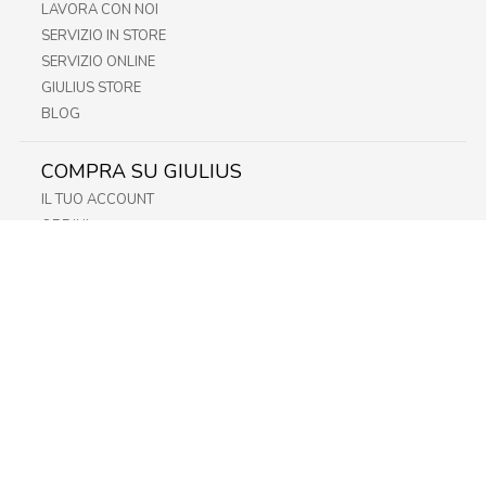
LAVORA CON NOI
SERVIZIO IN STORE
SERVIZIO ONLINE
GIULIUS STORE
BLOG
COMPRA SU GIULIUS
IL TUO ACCOUNT
ORDINI
METODI DI PAGAMENTO
SPEDIZIONI
RECESSO E RESO
INFORMATIVA PRIVACY
PRIVACY - MODULISTICA
PRIVACY POLICY
COOKIE POLICY
FIDELITY CARD