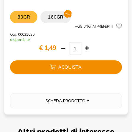
promo
80GR
160GR
AGGIUNGI AI PREFERITI
Cod.
00031036
disponibile
€ 1,49
ACQUISTA
SCHEDA PRODOTTO
Altri prodotti di interesse