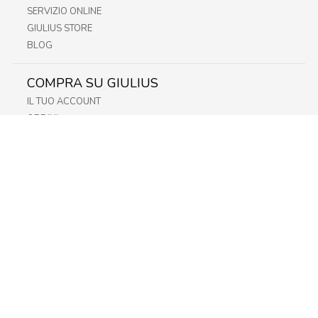
SERVIZIO ONLINE
GIULIUS STORE
BLOG
COMPRA SU GIULIUS
IL TUO ACCOUNT
ORDINI
METODI DI PAGAMENTO
SPEDIZIONI
RECESSO E RESO
INFORMATIVA PRIVACY
PRIVACY - MODULISTICA
PRIVACY POLICY
COOKIE POLICY
FIDELITY CARD
STORE
FRIULI