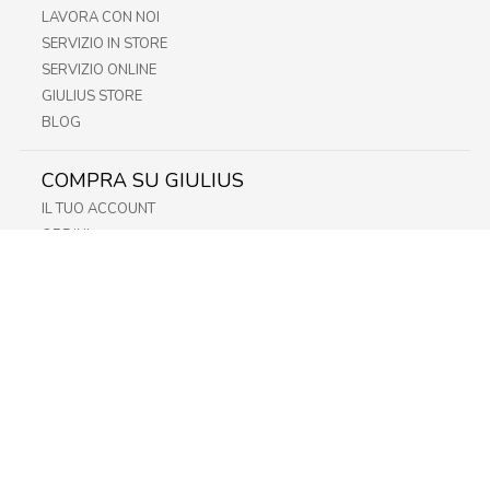
LAVORA CON NOI
SERVIZIO IN STORE
SERVIZIO ONLINE
GIULIUS STORE
BLOG
COMPRA SU GIULIUS
IL TUO ACCOUNT
ORDINI
METODI DI PAGAMENTO
SPEDIZIONI
RECESSO E RESO
INFORMATIVA PRIVACY
PRIVACY - MODULISTICA
PRIVACY POLICY
COOKIE POLICY
FIDELITY CARD