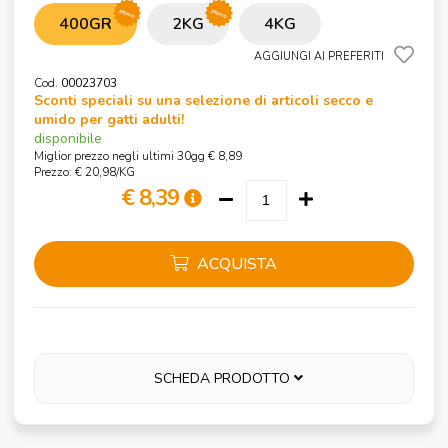
promo
promo
400GR
2KG
4KG
AGGIUNGI AI PREFERITI
Cod.
00023703
Sconti speciali su una selezione di articoli secco e
umido per gatti adulti!
disponibile
Miglior prezzo negli ultimi 30gg € 8,89
Prezzo: € 20,98/KG
€ 8,39
ACQUISTA
SCHEDA PRODOTTO