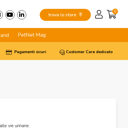
0
trova lo store
PetNet Mag
rand
Pagamenti sicuri
Customer Care dedicato
lle vie urinarie.