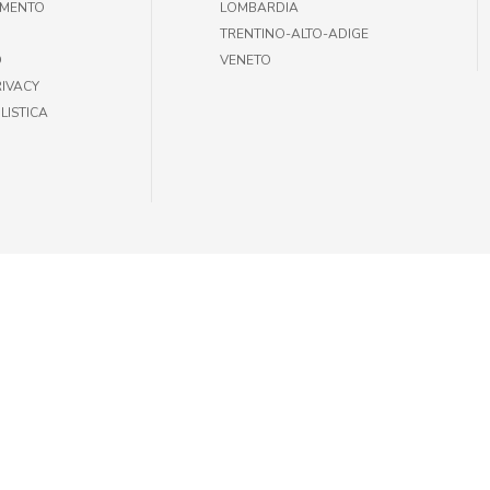
AMENTO
LOMBARDIA
TRENTINO-ALTO-ADIGE
O
VENETO
RIVACY
LISTICA
35301002 |
INFOGIULIUSPETSHOP@DEMAS.IT