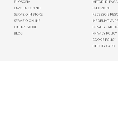
FILOSOFIA
METODI DI PAG
LAVORA CON NOI
SPEDIZIONI
SERVIZIO IN STORE
RECESSO E RES
SERVIZIO ONLINE
INFORMATIVA P
GIULIUS STORE
PRIVACY - MODU
BLOG
PRIVACY POLICY
COOKIE POLICY
FIDELITY CARD
© GIULIUS PET SHOP | FAX +39 06-417905243 | P.IVA IT009