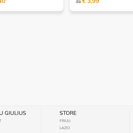
40
€ 3,99
da
U GIULIUS
STORE
T
FRIULI
LAZIO