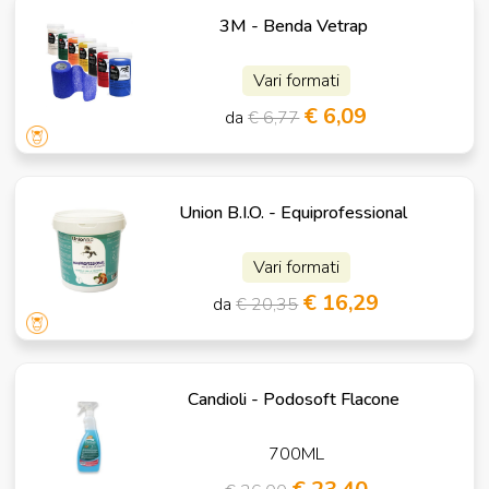
3M - Benda Vetrap
Vari formati
€ 6,09
da
€ 6,77
Union B.I.O. - Equiprofessional
Vari formati
€ 16,29
da
€ 20,35
Candioli - Podosoft Flacone
700ML