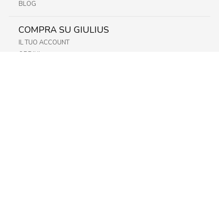
BLOG
COMPRA SU GIULIUS
IL TUO ACCOUNT
ORDINI
METODI DI PAGAMENTO
SPEDIZIONI
RECESSO E RESO
INFORMATIVA PRIVACY
PRIVACY - MODULISTICA
PRIVACY POLICY
COOKIE POLICY
FIDELITY CARD
STORE
FRIULI
LAZIO
LOMBARDIA