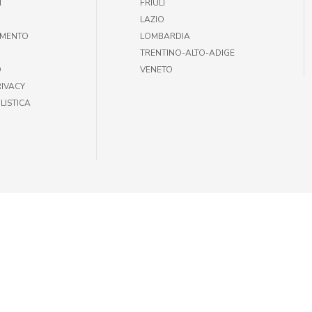
T
FRIULI
LAZIO
AMENTO
LOMBARDIA
TRENTINO-ALTO-ADIGE
O
VENETO
RIVACY
LISTICA
35301002 |
INFOGIULIUSPETSHOP@DEMAS.IT