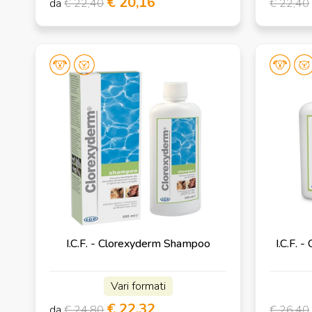
€ 20,16
da
€ 22,40
€ 22,40
I.C.F. - Clorexyderm Shampoo
I.C.F.
Vari formati
€ 22,32
da
€ 24,80
€ 26,40