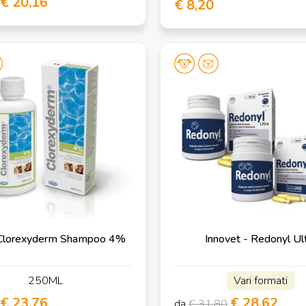
€ 20,16
€ 8,20
 - Clorexyderm Shampoo 4%
Innovet - Redonyl Ul
250ML
Vari formati
€ 23,76
€ 28,62
da
€ 31,80