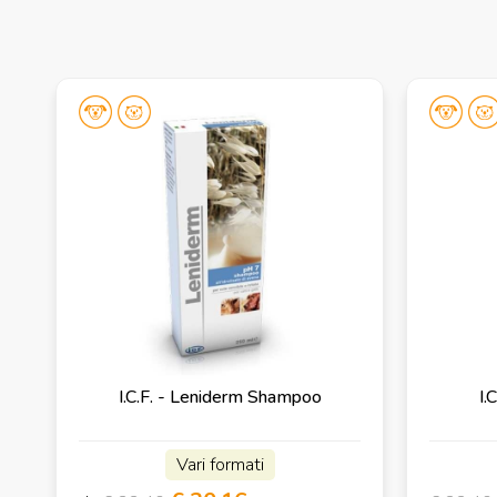
I.C.F. - Leniderm Shampoo
I.
Vari formati