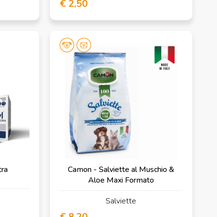
€ 2,50
tra
Camon - Salviette al Muschio &
Aloe Maxi Formato
Salviette
€ 8,20