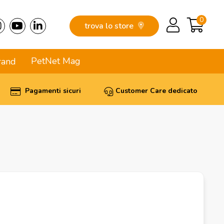
0
trova lo store
PetNet Mag
rand
Pagamenti sicuri
Customer Care dedicato