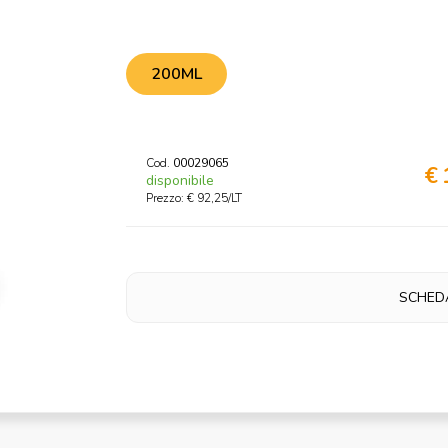
200ML
Cod.
00029065
€ 
disponibile
Prezzo: € 92,25/LT
SCHED