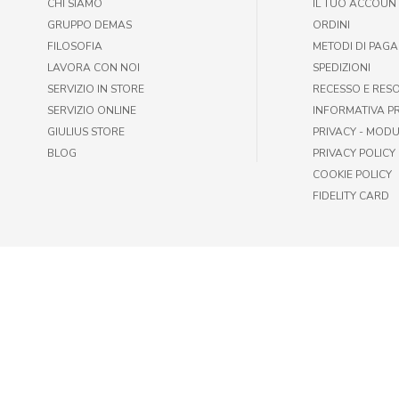
CHI SIAMO
IL TUO ACCOUN
GRUPPO DEMAS
ORDINI
FILOSOFIA
METODI DI PAG
LAVORA CON NOI
SPEDIZIONI
SERVIZIO IN STORE
RECESSO E RES
SERVIZIO ONLINE
INFORMATIVA P
GIULIUS STORE
PRIVACY - MODU
BLOG
PRIVACY POLICY
COOKIE POLICY
FIDELITY CARD
© GIULIUS PET SHOP | FAX +39 06-417905243 | P.IVA IT009