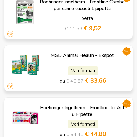
Boehringer Ingelheim - Frontline Combo
per cani e cuccioli 1 pipetta
1 Pipetta
€ 9,52
€ 11,56
promo
MSD Animal Health - Exspot
Vari formati
€ 33,66
da
€ 40,87
promo
Boehringer Ingelheim - Frontline Tri-Act
6 Pipette
Vari formati
€ 44,80
da
€ 54,40