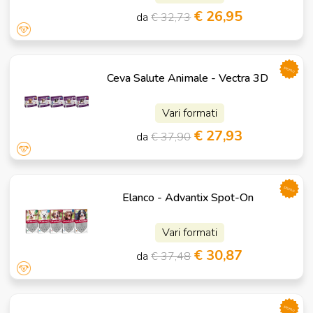
€ 26,95
da
€ 32,73
promo
Ceva Salute Animale - Vectra 3D
Vari formati
€ 27,93
da
€ 37,90
promo
Elanco - Advantix Spot-On
Vari formati
€ 30,87
da
€ 37,48
promo