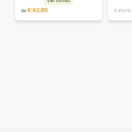
Vari formati
€ 42,80
da
€ 25,75