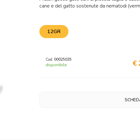
cane e del gatto sostenute da nematodi (vermi t
12GR
Cod.
00025035
€ 
disponibile
SCHED