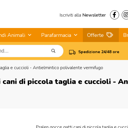
Iscriviti alla
Newsletter
ndi Animali
Parafarmacia
Offerte
B
Spedizione 24/48 ore
taglia e cuccioli - Antielmintico polivalente vermifugo
ani di piccola taglia e cuccioli - A
Pralen gocce gatti cani di piccola taglia e cucci