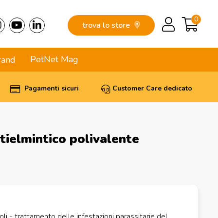
0
trova lo store
PetNet Mag
rand
Pagamenti sicuri
Customer Care dedicato
ntielmintico polivalente
oli - trattamento delle infestazioni parassitarie del