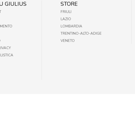
U GIULIUS
STORE
T
FRIULI
LAZIO
AMENTO
LOMBARDIA
TRENTINO-ALTO-ADIGE
O
VENETO
RIVACY
LISTICA
35301002 |
INFOGIULIUSPETSHOP@DEMAS.IT