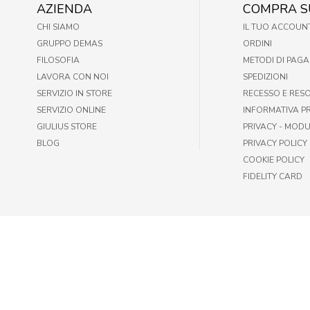
AZIENDA
COMPRA S
CHI SIAMO
IL TUO ACCOUN
GRUPPO DEMAS
ORDINI
FILOSOFIA
METODI DI PAG
LAVORA CON NOI
SPEDIZIONI
SERVIZIO IN STORE
RECESSO E RES
SERVIZIO ONLINE
INFORMATIVA P
GIULIUS STORE
PRIVACY - MODU
BLOG
PRIVACY POLICY
COOKIE POLICY
FIDELITY CARD
© GIULIUS PET SHOP | FAX +39 06-417905243 | P.IVA IT009