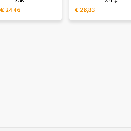
3GR
Siringa
€ 24,46
€ 26,83