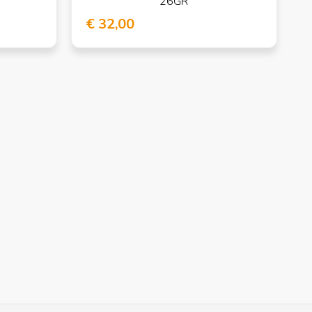
26GR
€ 32,00