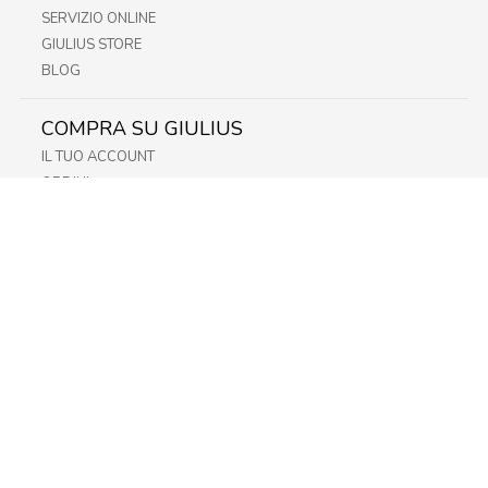
SERVIZIO ONLINE
GIULIUS STORE
BLOG
COMPRA SU GIULIUS
IL TUO ACCOUNT
ORDINI
METODI DI PAGAMENTO
SPEDIZIONI
RECESSO E RESO
INFORMATIVA PRIVACY
PRIVACY - MODULISTICA
PRIVACY POLICY
COOKIE POLICY
FIDELITY CARD
STORE
FRIULI