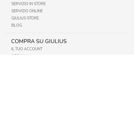
SERVIZIO IN STORE
SERVIZIO ONLINE
GIULIUS STORE
BLOG
COMPRA SU GIULIUS
IL TUO ACCOUNT
ORDINI
METODI DI PAGAMENTO
SPEDIZIONI
RECESSO E RESO
INFORMATIVA PRIVACY
PRIVACY - MODULISTICA
PRIVACY POLICY
COOKIE POLICY
FIDELITY CARD
STORE