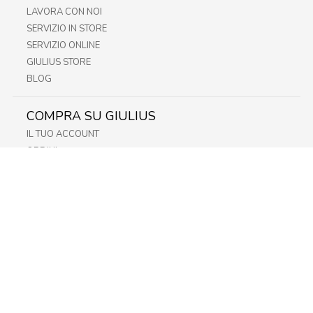
LAVORA CON NOI
SERVIZIO IN STORE
SERVIZIO ONLINE
GIULIUS STORE
BLOG
COMPRA SU GIULIUS
IL TUO ACCOUNT
ORDINI
METODI DI PAGAMENTO
SPEDIZIONI
RECESSO E RESO
INFORMATIVA PRIVACY
PRIVACY - MODULISTICA
PRIVACY POLICY
COOKIE POLICY
FIDELITY CARD