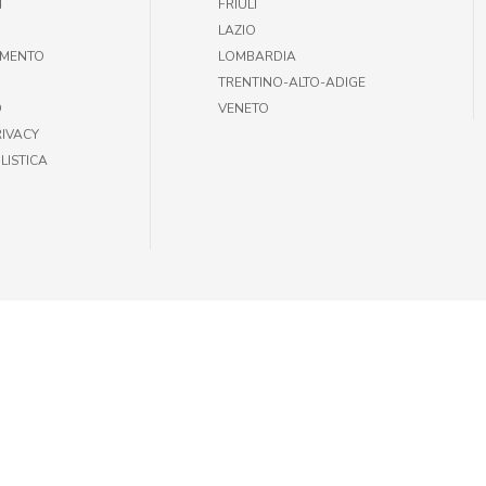
T
FRIULI
LAZIO
AMENTO
LOMBARDIA
TRENTINO-ALTO-ADIGE
O
VENETO
RIVACY
LISTICA
35301002 |
INFOGIULIUSPETSHOP@DEMAS.IT