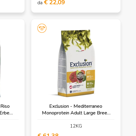
€ 22,09
da
 Riso
Exclusion - Mediterraneo
 Erbe
Monoprotein Adult Large Breed
con Manzo
12KG
€ 61,38