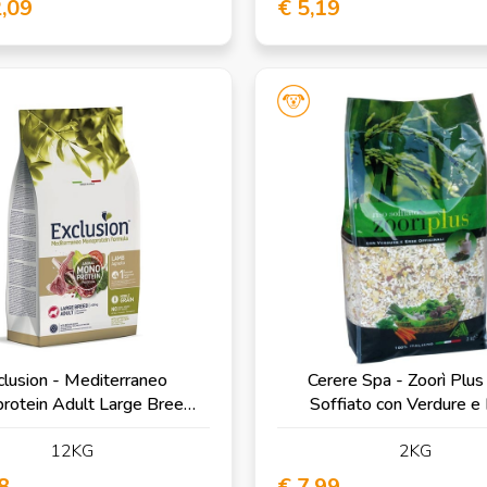
2,09
€ 5,19
clusion - Mediterraneo
Cerere Spa - Zoorì Plus
rotein Adult Large Breed
Soffiato con Verdure e
con Agnello
Officinali
12KG
2KG
8
€ 7,99