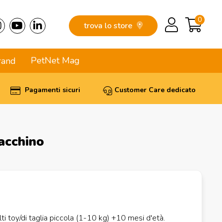
0
trova lo store
PetNet Mag
rand
Pagamenti sicuri
Customer Care dedicato
acchino
i toy/di taglia piccola (1-10 kg) +10 mesi d'età.