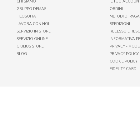
CHI SIAMO
IL TUO ACCOUN
GRUPPO DEMAS
ORDINI
FILOSOFIA
METODI DI PAG
LAVORA CON NOI
SPEDIZIONI
SERVIZIO IN STORE
RECESSO E RES
SERVIZIO ONLINE
INFORMATIVA P
GIULIUS STORE
PRIVACY - MODU
BLOG
PRIVACY POLICY
COOKIE POLICY
FIDELITY CARD
© GIULIUS PET SHOP | FAX +39 06-417905243 | P.IVA IT009