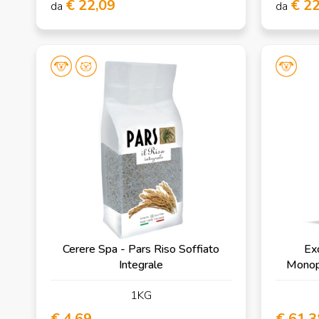
€ 22,09
€ 2
da
da
Cerere Spa - Pars Riso Soffiato
Ex
Integrale
Monop
1KG
€ 4,69
€ 61,3