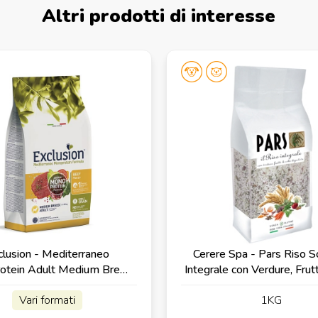
Altri prodotti di interesse
clusion - Mediterraneo
Cerere Spa - Pars Riso S
otein Adult Medium Breed
Integrale con Verdure, Frut
con Manzo
Digestive
Vari formati
1KG