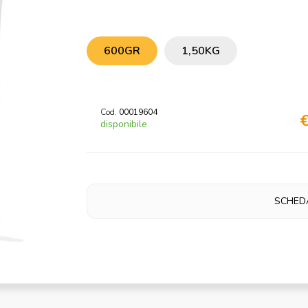
600GR
1,50KG
Cod.
00019604
€
disponibile
SCHED