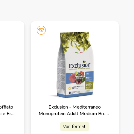
offiato
Exclusion - Mediterraneo
ti e Erbe
Monoprotein Adult Medium Breed
con Tonno
Vari formati