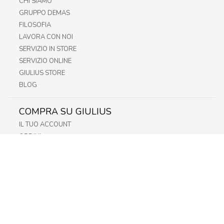
CHI SIAMO
GRUPPO DEMAS
FILOSOFIA
LAVORA CON NOI
SERVIZIO IN STORE
SERVIZIO ONLINE
GIULIUS STORE
BLOG
COMPRA SU GIULIUS
IL TUO ACCOUNT
ORDINI
METODI DI PAGAMENTO
SPEDIZIONI
RECESSO E RESO
INFORMATIVA PRIVACY
PRIVACY - MODULISTICA
PRIVACY POLICY
COOKIE POLICY