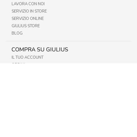
LAVORA CON NOI
SERVIZIO IN STORE
SERVIZIO ONLINE
GIULIUS STORE
BLOG
COMPRA SU GIULIUS
IL TUO ACCOUNT
ORDINI
METODI DI PAGAMENTO
SPEDIZIONI
RECESSO E RESO
INFORMATIVA PRIVACY
PRIVACY - MODULISTICA
PRIVACY POLICY
COOKIE POLICY
FIDELITY CARD