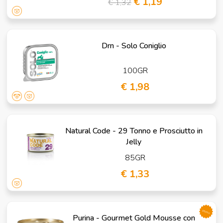
€ 1,19
€ 1,32
Drn - Solo Coniglio
100GR
€ 1,98
Natural Code - 29 Tonno e Prosciutto in
Jelly
85GR
€ 1,33
promo
Purina - Gourmet Gold Mousse con