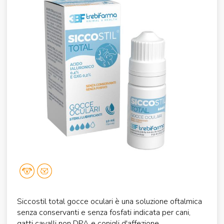
Siccostil total gocce oculari è una soluzione oftalmica
senza conservanti e senza fosfati indicata per cani,
gatti cavalli non DPA e conigli d'affezione.