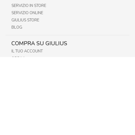
SERVIZIO IN STORE
SERVIZIO ONLINE
GIULIUS STORE
BLOG
COMPRA SU GIULIUS
IL TUO ACCOUNT
ORDINI
METODI DI PAGAMENTO
SPEDIZIONI
RECESSO E RESO
INFORMATIVA PRIVACY
PRIVACY - MODULISTICA
PRIVACY POLICY
COOKIE POLICY
FIDELITY CARD
STORE