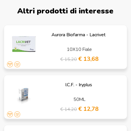
Altri prodotti di interesse
Aurora Biofarma - Lacrivet
10X10 Fiale
€ 13,68
€ 15,20
I.C.F. - Iryplus
50ML
€ 12,78
€ 14,20