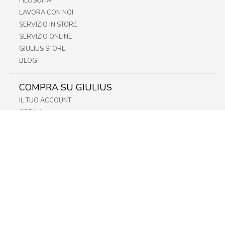
FILOSOFIA
LAVORA CON NOI
SERVIZIO IN STORE
SERVIZIO ONLINE
GIULIUS STORE
BLOG
COMPRA SU GIULIUS
IL TUO ACCOUNT
ORDINI
METODI DI PAGAMENTO
SPEDIZIONI
RECESSO E RESO
INFORMATIVA PRIVACY
PRIVACY - MODULISTICA
PRIVACY POLICY
COOKIE POLICY
FIDELITY CARD