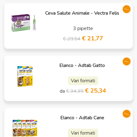
promo
Ceva Salute Animale - Vectra Felis
3 pipette
€ 21,77
€ 29,54
promo
Elanco - Adtab Gatto
Vari formati
€ 25,34
da
€ 34,39
promo
Elanco - Adtab Cane
Vari formati