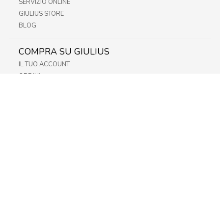
SERVIZIO ONLINE
GIULIUS STORE
BLOG
COMPRA SU GIULIUS
IL TUO ACCOUNT
ORDINI
METODI DI PAGAMENTO
SPEDIZIONI
RECESSO E RESO
INFORMATIVA PRIVACY
PRIVACY - MODULISTICA
PRIVACY POLICY
COOKIE POLICY
FIDELITY CARD
STORE
FRIULI