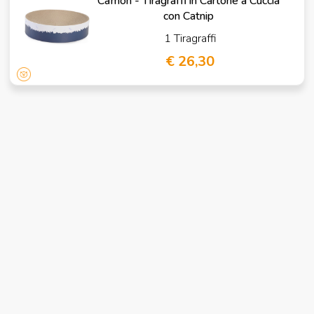
Camon - Tiragraffi in Cartone a Cuccia
con Catnip
1 Tiragraffi
€ 26,30