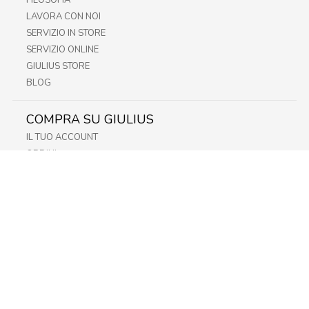
FILOSOFIA
LAVORA CON NOI
SERVIZIO IN STORE
SERVIZIO ONLINE
GIULIUS STORE
BLOG
COMPRA SU GIULIUS
IL TUO ACCOUNT
ORDINI
METODI DI PAGAMENTO
SPEDIZIONI
RECESSO E RESO
INFORMATIVA PRIVACY
PRIVACY - MODULISTICA
PRIVACY POLICY
COOKIE POLICY
FIDELITY CARD