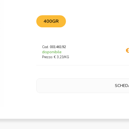
400GR
Cod.
00146192
€
disponibile
Prezzo: € 3,23/KG
SCHED