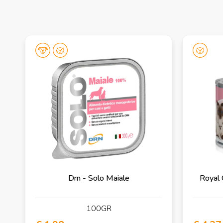
Drn - Solo Maiale
Royal 
100GR