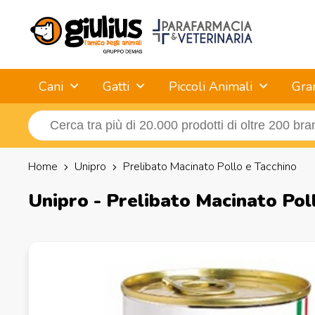
Cani
Gatti
Piccoli Animali
Gra
Home
Unipro
Prelibato Macinato Pollo e Tacchino
Unipro - Prelibato Macinato Pol