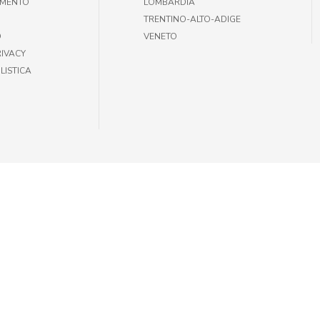
AMENTO
LOMBARDIA
TRENTINO-ALTO-ADIGE
O
VENETO
RIVACY
LISTICA
35301002 |
INFOGIULIUSPETSHOP@DEMAS.IT