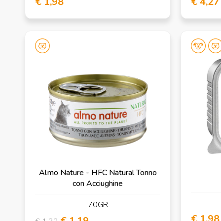
€ 1,98
€ 4,27
Almo Nature - HFC Natural Tonno
con Acciughine
70GR
€ 1,98
€ 1,19