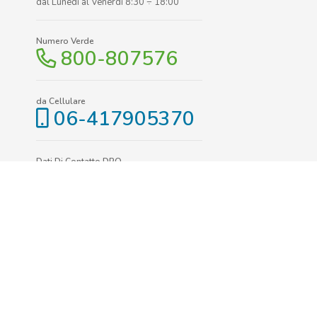
dal Lunedì al Venerdì 8:30 ÷ 18:00
Numero Verde
800-807576
da Cellulare
06-417905370
Dati Di Contatto DPO