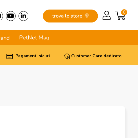
0
trova lo store
PetNet Mag
rand
Pagamenti sicuri
Customer Care dedicato