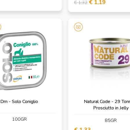
€ 1,19
€ 1,32
Drn - Solo Coniglio
Natural Code - 29 Ton
Prosciutto in Jelly
100GR
85GR
€ 1,33