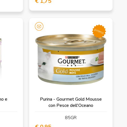
€ 1,75
promo
no e
Purina - Gourmet Gold Mousse
con Pesce dell'Oceano
85GR
€ 0,95