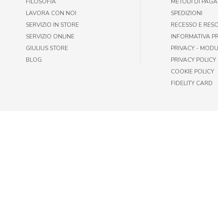
FILOSOFIA
METODI DI PAG
LAVORA CON NOI
SPEDIZIONI
SERVIZIO IN STORE
RECESSO E RES
SERVIZIO ONLINE
INFORMATIVA P
GIULIUS STORE
PRIVACY - MODU
BLOG
PRIVACY POLICY
COOKIE POLICY
FIDELITY CARD
© GIULIUS PET SHOP | FAX +39 06-417905243 | P.IVA IT009