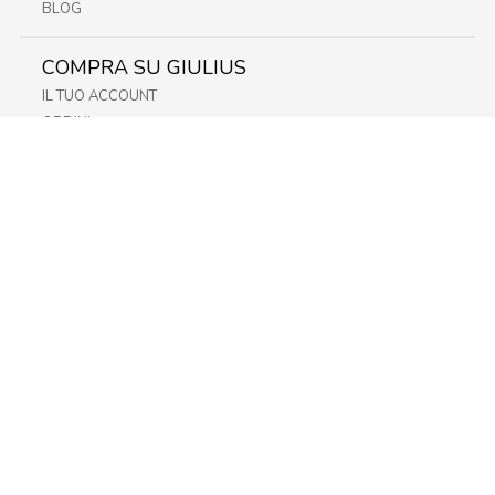
BLOG
COMPRA SU GIULIUS
IL TUO ACCOUNT
ORDINI
METODI DI PAGAMENTO
SPEDIZIONI
RECESSO E RESO
INFORMATIVA PRIVACY
PRIVACY - MODULISTICA
PRIVACY POLICY
COOKIE POLICY
FIDELITY CARD
STORE
FRIULI
LAZIO
LOMBARDIA