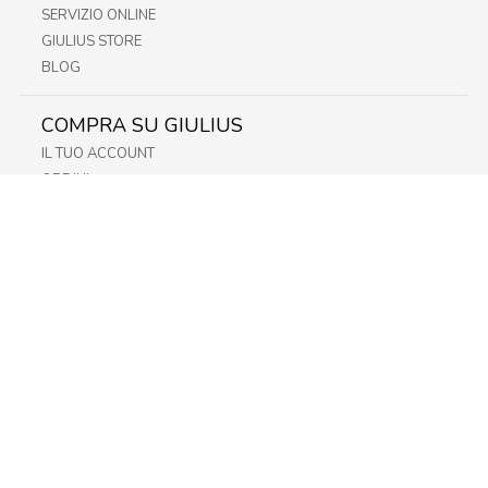
SERVIZIO ONLINE
GIULIUS STORE
BLOG
COMPRA SU GIULIUS
IL TUO ACCOUNT
ORDINI
METODI DI PAGAMENTO
SPEDIZIONI
RECESSO E RESO
INFORMATIVA PRIVACY
PRIVACY - MODULISTICA
PRIVACY POLICY
COOKIE POLICY
FIDELITY CARD
STORE
FRIULI