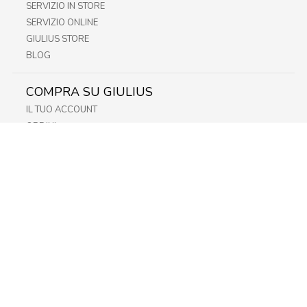
SERVIZIO IN STORE
SERVIZIO ONLINE
GIULIUS STORE
BLOG
COMPRA SU GIULIUS
IL TUO ACCOUNT
ORDINI
METODI DI PAGAMENTO
SPEDIZIONI
RECESSO E RESO
INFORMATIVA PRIVACY
PRIVACY - MODULISTICA
PRIVACY POLICY
COOKIE POLICY
FIDELITY CARD
STORE