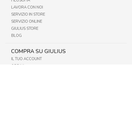
FILOSOFIA
LAVORA CON NOI
SERVIZIO IN STORE
SERVIZIO ONLINE
GIULIUS STORE
BLOG
COMPRA SU GIULIUS
IL TUO ACCOUNT
ORDINI
METODI DI PAGAMENTO
SPEDIZIONI
RECESSO E RESO
INFORMATIVA PRIVACY
PRIVACY - MODULISTICA
PRIVACY POLICY
COOKIE POLICY
FIDELITY CARD